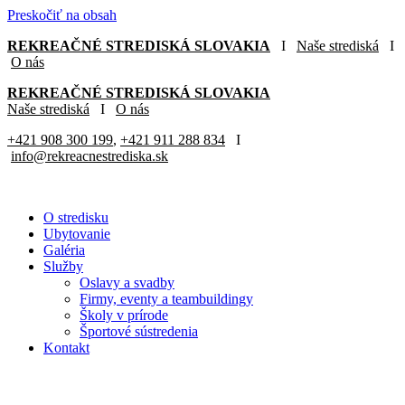
Preskočiť na obsah
REKREAČNÉ STREDISKÁ SLOVAKIA
I
Naše strediská
I
O nás
REKREAČNÉ STREDISKÁ SLOVAKIA
Naše strediská
I
O nás
+421 908 300 199
,
+421 911 288 834
I
info@rekreacnestrediska.sk
O stredisku
Ubytovanie
Galéria
Služby
Oslavy a svadby
Firmy, eventy a teambuildingy
Školy v prírode
Športové sústredenia
Kontakt