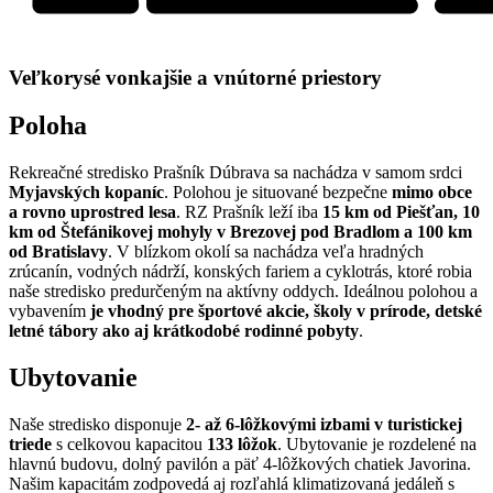
Veľkorysé vonkajšie a vnútorné priestory
Poloha
Rekreačné stredisko Prašník Dúbrava sa nachádza v samom srdci
Myjavských kopaníc
. Polohou je situované bezpečne
mimo obce
a rovno uprostred lesa
. RZ Prašník leží iba
15 km od Piešťan, 10
km od Štefánikovej mohyly v Brezovej pod Bradlom a 100 km
od Bratislavy
. V blízkom okolí sa nachádza veľa hradných
zrúcanín, vodných nádrží, konských fariem a cyklotrás, ktoré robia
naše stredisko predurčeným na aktívny oddych. Ideálnou polohou a
vybavením
je vhodný pre športové akcie, školy v prírode, detské
letné tábory ako aj krátkodobé rodinné pobyty
.
Ubytovanie
Naše stredisko disponuje
2- až 6-lôžkovými izbami v turistickej
triede
s celkovou kapacitou
133 lôžok
. Ubytovanie je rozdelené na
hlavnú budovu, dolný pavilón a päť 4-lôžkových chatiek Javorina.
Našim kapacitám zodpovedá aj rozľahlá klimatizovaná jedáleň s