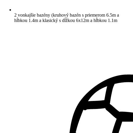
2 vonkajšie bazény (kruhový bazén s priemerom 6.5m a
hĺbkou 1.4m a klasický s dĺžkou 6x12m a hĺbkou 1.1m