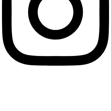
© 2025 Rekreačné strediská Slovakia s.r.o., Všetky práva
vyhradené.
Všeobecné obchodné podmienky
Ubytovací poriadok